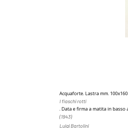
I Libri
Libri con
Incisioni
Originali
Acquaforte. Lastra mm. 100x160. T
Esposizioni
I fiaschi rotti
. Data e firma a matita in basso 
fino al 1963
(1943)
Luigi Bartolini