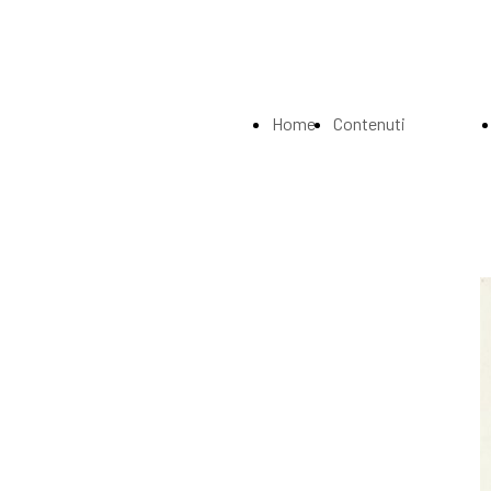
Home
Contenuti
Page
Index
La
Biografia
Musei e
Gallerie