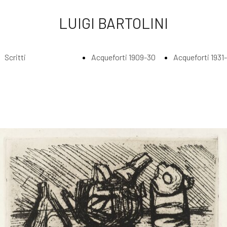
LUIGI BARTOLINI
Scritti
Acqueforti 1909-30
Acqueforti 1931
Index
Index
Index
Scritti di Luigi
Acqueforti
Acquefort
Bartolini
1909-1930
1931 - 193
Agli amatori
Borghesi in
Abbraccia
delle mie
riva al fiume
lungo il