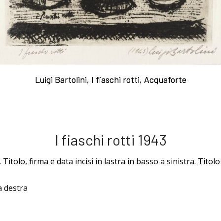
acqueforti
Caltagirone.
fiume
Sul "godere" le
Case dei
Anna e
Luigi Bartolini, I fiaschi rotti, Acquaforte
Luigi Bartolini, I fiaschi rotti, Acquaforte
mie acqueforti
maiolicari
Emma ne
Ragionamento
Caltagirone.
boschi
I fiaschi rotti 1943
itolo, firma e data incisi in lastra in basso a sinistra. Titolo
sopra le mie
Le fabbriche
Anna in
a destra
acqueforti
Camerino.
posa 1933