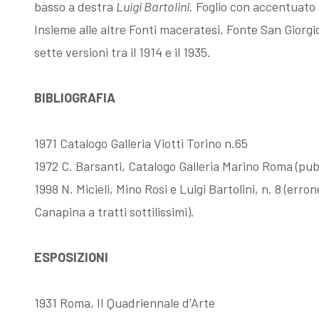
basso a destra
Luigi Bartolini
. Foglio con accentuato 
Esposizioni
Gli esemplari
Insieme alle altre Fonti maceratesi, Fonte San Giorgi
sette versioni tra il 1914 e il 1935.
dopo il 1963
unici o rari
BIBLIOGRAFIA
I Premi
Acqueforti di
1971 Catalogo Galleria Viotti Torino n.65
L'enigma del
genere
1972 C. Barsanti, Catalogo Galleria Marino Roma (pubbl
1998 N. Micieli, Mino Rosi e Luigi Bartolini, n. 8 (er
Martin
"biondo"
Canapina a tratti sottilissimi).
pescatore
Acqueforti di
ESPOSIZIONI
Giovanni
genere "nero"
1931 Roma, II Quadriennale d’Arte