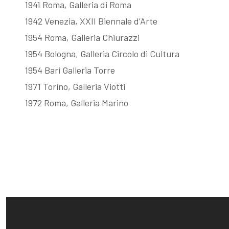
1941 Roma, Galleria di Roma
1942 Venezia, XXII Biennale d’Arte
Fattori, la
Memorie su
1954 Roma, Galleria Chiurazzi
1954 Bologna, Galleria Circolo di Cultura
filigrana
Dino Campana
1954 Bari Galleria Torre
1971 Torino, Galleria Viotti
rivelatrice
1972 Roma, Galleria Marino