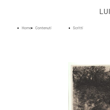
LUI
Home
Contenuti
Scritti
Page
Index
Index
La
Scritti di Luigi
Biografia
Bartolini
Musei e
Agli amatori
Gallerie
delle mie