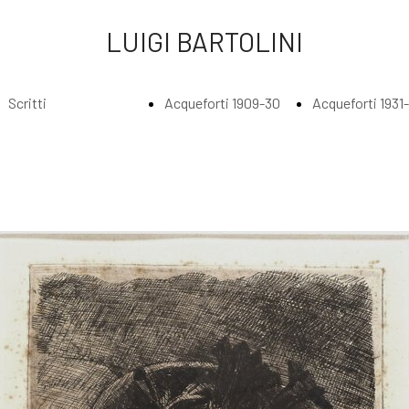
LUIGI BARTOLINI
Scritti
Acqueforti 1909-30
Acqueforti 1931
Index
Index
Index
Scritti di Luigi
Acqueforti
Acquefort
Bartolini
1909-1930
1931 - 193
Agli amatori
Borghesi in
Abbraccia
delle mie
riva al fiume
lungo il