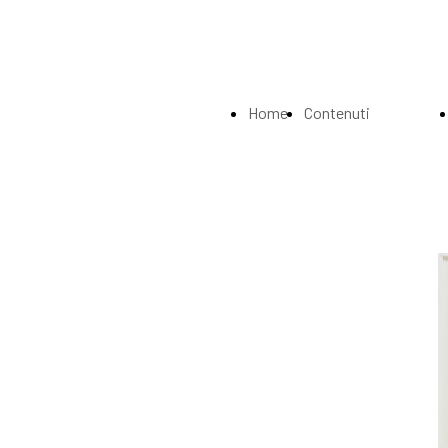
Home
Contenuti
Page
Index
La
Biografia
Musei e
Gallerie