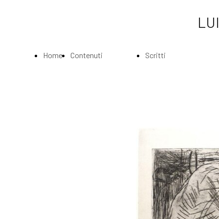
LUI
Home
Contenuti
Scritti
Page
Index
Index
La
Scritti di Luigi
Biografia
Bartolini
Musei e
Agli amatori
Gallerie
delle mie