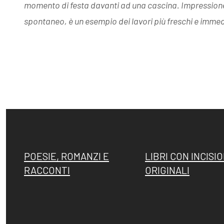
momento di festa davanti ad una cascina. Impressione e
spontaneo, è un esempio dei lavori più freschi e immedi
Fattori, la
Memorie su
filigrana
Dino Campana
rivelatrice
POESIE, ROMANZI E
LIBRI CON INCISIO
RACCONTI
ORIGINALI