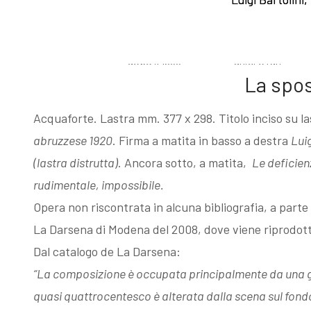
Esposizioni
Gli esemplari
dopo il 1963
unici o rari
La spo
I Premi
Acqueforti di
Acquaforte. Lastra mm. 377 x 298. Titolo inciso su l
abruzzese 1920
. Firma a matita in basso a destra
Luig
L'enigma del
genere
(lastra distrutta)
. Ancora sotto, a matita,
Le deficien
rudimentale, impossibile.
Martin
"biondo"
Opera non riscontrata in alcuna bibliografia, a parte 
La Darsena di Modena del 2008, dove viene riprodott
pescatore
Acqueforti di
Dal catalogo de La Darsena:
“La composizione è occupata principalmente da una gio
Giovanni
genere "nero"
quasi quattrocentesco è alterata dalla scena sul fon