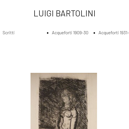
LUIGI BARTOLINI
Scritti
Acqueforti 1909-30
Acqueforti 1931
Index
Index
Index
Scritti di Luigi
Acqueforti
Acquefort
Bartolini
1909-1930
1931 - 193
Agli amatori
Borghesi in
Abbraccia
delle mie
riva al fiume
lungo il