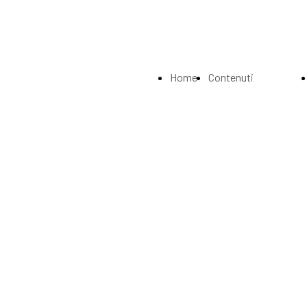
Home
Contenuti
Page
Index
La
Biografia
Musei e
Gallerie