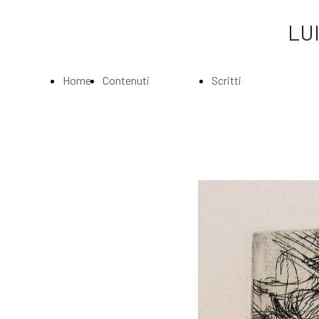
LUI
Home
Contenuti
Scritti
Page
Index
Index
La
Scritti di Luigi
Biografia
Bartolini
Musei e
Agli amatori
Gallerie
delle mie