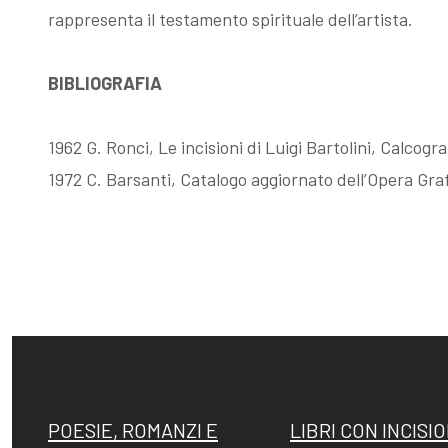
rappresenta il testamento spirituale dell’artista.
Fattori, la
Memorie su
BIBLIOGRAFIA
filigrana
Dino Campana
1962 G. Ronci, Le incisioni di Luigi Bartolini, Calcog
rivelatrice
1972 C. Barsanti, Catalogo aggiornato dell’Opera Graf
POESIE, ROMANZI E
LIBRI CON INCISIO