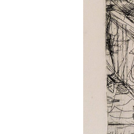
I Libri
acqueforti
Libri con
Sul "godere" le
Incisioni
mie acqueforti
Originali
Ragionamento
Esposizioni
sopra le mie
fino al 1963
acqueforti