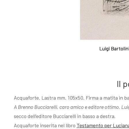
Esposizioni
Gli esemplari
dopo il 1963
unici o rari
I Premi
Acqueforti di
Luigi Bartolin
Luigi Bartolin
L'enigma del
genere
Il 
Martin
"biondo"
Acquaforte. Lastra mm. 105x50. Firma a matita in b
pescatore
Acqueforti di
A Brenno Bucciarelli, caro amico e editore ottimo. Lui
secco dell’editore Bucciarelli in basso a destra.
Giovanni
genere "nero"
Acquaforte inserita nel libro
Testamento per Lucian