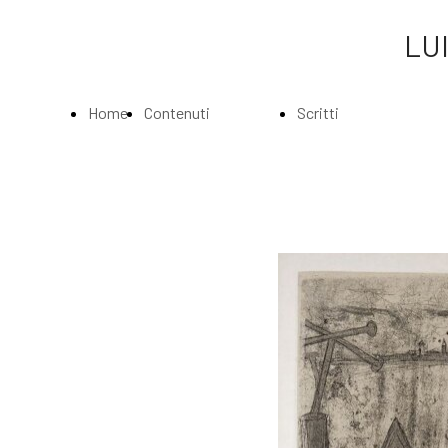
LUI
Home
Contenuti
Scritti
Page
Index
Index
La
Scritti di Luigi
Biografia
Bartolini
Musei e
Agli amatori
Gallerie
delle mie