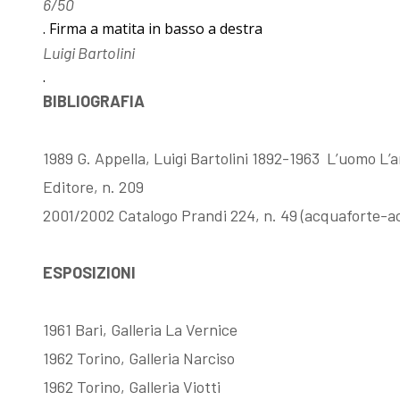
6/50
Esposizioni
Gli esemplari
. Firma a matita in basso a destra
Luigi Bartolini
.
dopo il 1963
unici o rari
BIBLIOGRAFIA
I Premi
Acqueforti di
1989 G. Appella, Luigi Bartolini 1892-1963 L’uomo L’
Editore, n. 209
L'enigma del
genere
2001/2002 Catalogo Prandi 224, n. 49 (acquaforte-ac
Martin
"biondo"
ESPOSIZIONI
pescatore
Acqueforti di
1961 Bari, Galleria La Vernice
1962 Torino, Galleria Narciso
Giovanni
genere "nero"
1962 Torino, Galleria Viotti