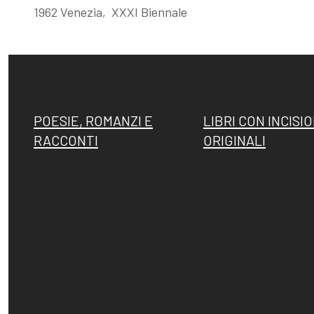
1962 Venezia, XXXI Biennale
Fattori, la
Memorie su
filigrana
Dino Campana
POESIE, ROMANZI E
LIBRI CON INCISIO
rivelatrice
RACCONTI
ORIGINALI