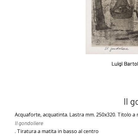
I Libri
acqueforti
Libri con
Sul "godere" le
Incisioni
mie acqueforti
Luigi Bartol
Luigi Bartol
Originali
Ragionamento
Il 
Esposizioni
sopra le mie
Acquaforte, acquatinta. Lastra mm. 250x320. Titolo a m
Il gondoliere
fino al 1963
acqueforti
. Tiratura a matita in basso al centro