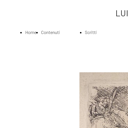
LUI
Home
Contenuti
Scritti
Page
Index
Index
La
Scritti di Luigi
Biografia
Bartolini
Musei e
Agli amatori
Gallerie
delle mie