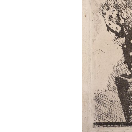
I Libri
acqueforti
Libri con
Sul "godere" le
Incisioni
mie acqueforti
Originali
Ragionamento
Esposizioni
sopra le mie
fino al 1963
acqueforti