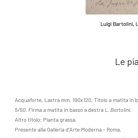
Esposizioni
Gli esemplari
Luigi Bartolini,
Luigi Bartolini,
dopo il 1963
unici o rari
I Premi
Acqueforti di
Le pi
L'enigma del
genere
Martin
"biondo"
Acquaforte. Lastra mm. 190x120. Titolo a matita in b
5/50
. Firma a matita in basso a destra
L. Bartolini.
pescatore
Acqueforti di
Altro titolo: Pianta grassa.
Presente alla Galleria d’Arte Moderna - Roma.
Giovanni
genere "nero"