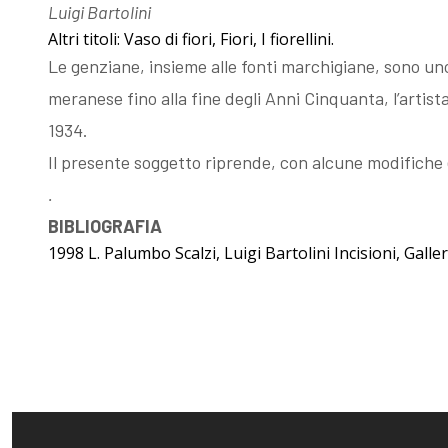
Luigi Bartolini
Esposizioni
Gli esemplari
Altri titoli: Vaso di fiori, Fiori, I fiorellini.
Le genziane, insieme alle fonti marchigiane, sono uno 
dopo il 1963
unici o rari
meranese fino alla fine degli Anni Cinquanta, l’artista
1934.
I Premi
Acqueforti di
Il presente soggetto riprende, con alcune modifiche e
.
L'enigma del
genere
BIBLIOGRAFIA
1998 L. Palumbo Scalzi, Luigi Bartolini Incisioni, Gall
Martin
"biondo"
pescatore
Acqueforti di
Giovanni
genere "nero"