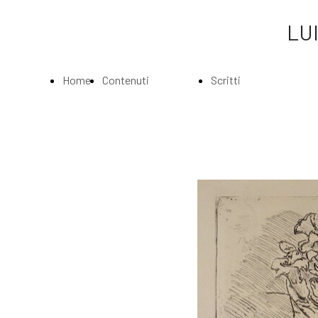
LUI
Home
Contenuti
Scritti
Page
Index
Index
La
Scritti di Luigi
Biografia
Bartolini
Musei e
Agli amatori
Gallerie
delle mie