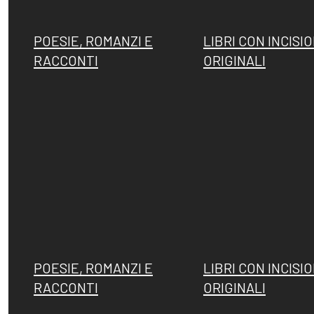
Fattori, la
Memorie su
POESIE, ROMANZI E
LIBRI CON INCISIO
RACCONTI
ORIGINALI
filigrana
Dino Campana
rivelatrice
POESIE, ROMANZI E
LIBRI CON INCISIO
RACCONTI
ORIGINALI