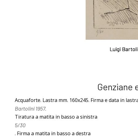
I Libri
acqueforti
Libri con
Sul "godere" le
Luigi Bartol
Luigi Bartol
Incisioni
mie acqueforti
Originali
Ragionamento
Genziane e
Acquaforte. Lastra mm. 160x245. Firma e data in lastra
Esposizioni
sopra le mie
Bartolini 1957.
Tiratura a matita in basso a sinistra
fino al 1963
acqueforti
5/30
. Firma a matita in basso a destra