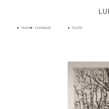
LUI
Home
Contenuti
Scritti
Page
Index
Index
La
Scritti di Luigi
Biografia
Bartolini
Musei e
Agli amatori
Gallerie
delle mie