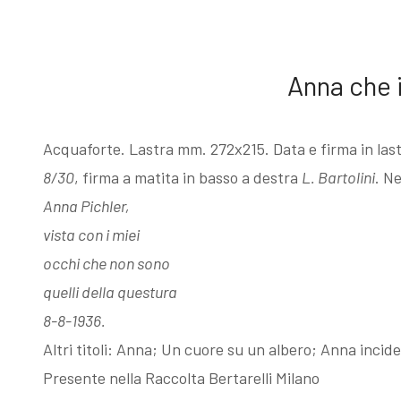
Esposizioni
Gli esemplari
Anna che 
dopo il 1963
unici o rari
I Premi
Acqueforti di
Acquaforte. Lastra mm. 272x215. Data e firma in lastr
8/30
, firma a matita in basso a destra
L. Bartolini
. Ne
L'enigma del
genere
Anna Pichler,
vista con i miei
Martin
"biondo"
occhi che non sono
quelli della questura
pescatore
Acqueforti di
8-8-1936.
Altri titoli: Anna; Un cuore su un albero; Anna inci
Presente nella Raccolta Bertarelli Milano
Giovanni
genere "nero"