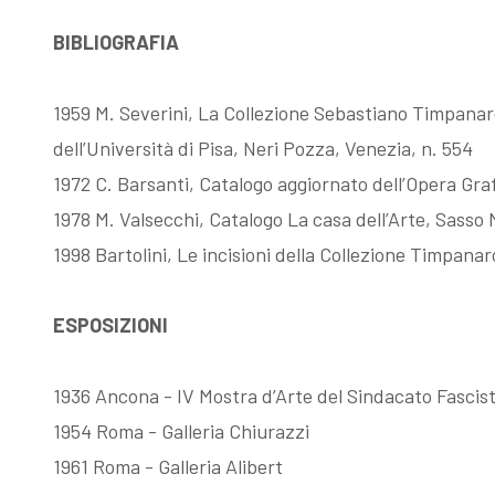
BIBLIOGRAFIA
Fattori, la
Memorie su
1959 M. Severini, La Collezione Sebastiano Timpanaro 
filigrana
Dino Campana
dell’Università di Pisa, Neri Pozza, Venezia, n. 554
1972 C. Barsanti, Catalogo aggiornato dell’Opera Grafi
rivelatrice
1978 M. Valsecchi, Catalogo La casa dell’Arte, Sasso
1998 Bartolini, Le incisioni della Collezione Timpanar
ESPOSIZIONI
1936 Ancona - IV Mostra d’Arte del Sindacato Fascista
1954 Roma - Galleria Chiurazzi
1961 Roma - Galleria Alibert