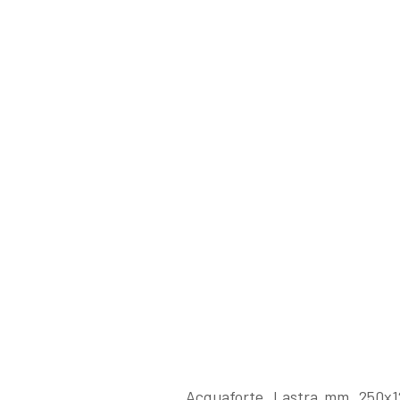
I Libri
Libri con
Incisioni
Originali
Esposizioni
fino al 1963
Acquaforte. Lastra mm. 250x12