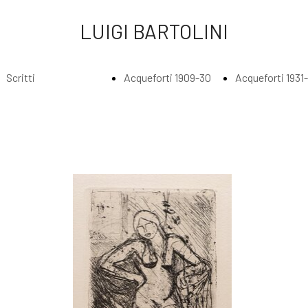
LUIGI BARTOLINI
Scritti
Acqueforti 1909-30
Acqueforti 1931
Index
Index
Index
Scritti di Luigi
Acqueforti
Acquefort
Bartolini
1909-1930
1931 - 193
Agli amatori
Borghesi in
Abbraccia
delle mie
riva al fiume
lungo il