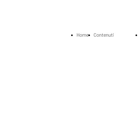
Home
Contenuti
Page
Index
La
Biografia
Musei e
Gallerie