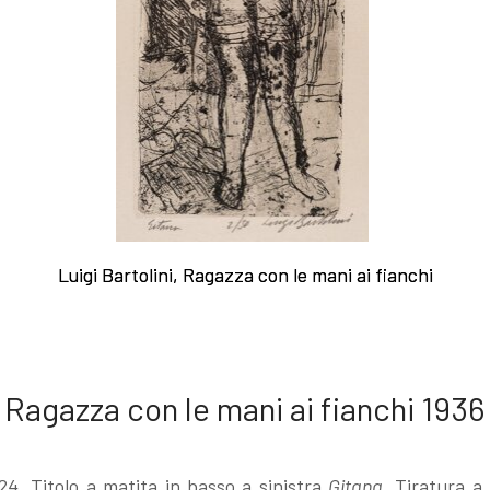
acqueforti
Caltagirone.
fiume
Sul "godere" le
Case dei
Anna e
mie acqueforti
maiolicari
Emma ne
Luigi Bartolini, Ragazza con le mani ai fianchi
Luigi Bartolini, Ragazza con le mani ai fianchi
Ragionamento
Caltagirone.
boschi
sopra le mie
Le fabbriche
Anna in
Ragazza con le mani ai fianchi 1936
acqueforti
Camerino.
posa 1933
4. Titolo a matita in basso a sinistra
Gitana
. Tiratura a