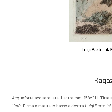
I Libri
acqueforti
Libri con
Sul "godere" le
Luigi Bartolini,
Luigi Bartolini,
Incisioni
mie acqueforti
Originali
Ragionamento
Ragaz
Esposizioni
sopra le mie
Acquaforte acquerellata. Lastra mm. 158x211. Tiratur
fino al 1963
acqueforti
1940
. Firma a matita in basso a destra
Luigi Bartolini.