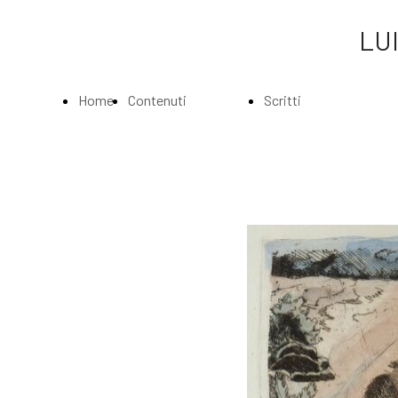
LUI
Home
Contenuti
Scritti
Page
Index
Index
La
Scritti di Luigi
Biografia
Bartolini
Musei e
Agli amatori
Gallerie
delle mie