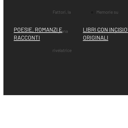
Fattori, la
Memorie su
POESIE, ROMANZI E
LIBRI CON INCISIO
filigrana
Dino Campana
RACCONTI
ORIGINALI
rivelatrice