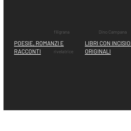
Fattori, la
Memorie su
filigrana
Dino Campana
POESIE, ROMANZI E
LIBRI CON INCISIO
RACCONTI
ORIGINALI
rivelatrice