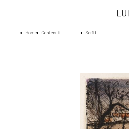
LUI
Home
Contenuti
Scritti
Page
Index
Index
La
Scritti di Luigi
Biografia
Bartolini
Musei e
Agli amatori
Gallerie
delle mie