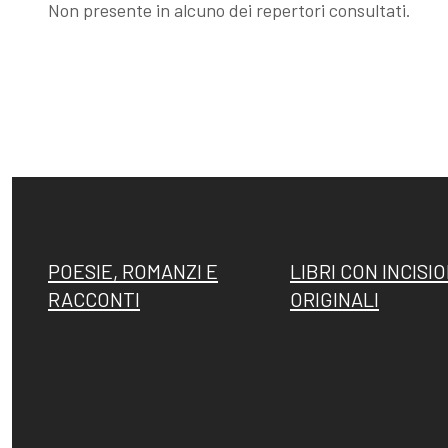
Non presente in alcuno dei repertori consultati.
Esposizioni
Gli esemplari
dopo il 1963
unici o rari
I Premi
Acqueforti di
L'enigma del
genere
POESIE, ROMANZI E
LIBRI CON INCISIO
Martin
"biondo"
RACCONTI
ORIGINALI
pescatore
Acqueforti di
Giovanni
genere "nero"