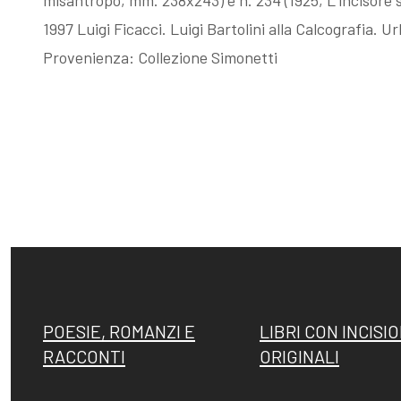
misantropo, mm. 238x243) e n. 234 (1925, L’incisore 
1997 Luigi Ficacci. Luigi Bartolini alla Calcografia. 
Fattori, la
Memorie su
Provenienza: Collezione Simonetti
filigrana
Dino Campana
rivelatrice
POESIE, ROMANZI E
LIBRI CON INCISIO
RACCONTI
ORIGINALI