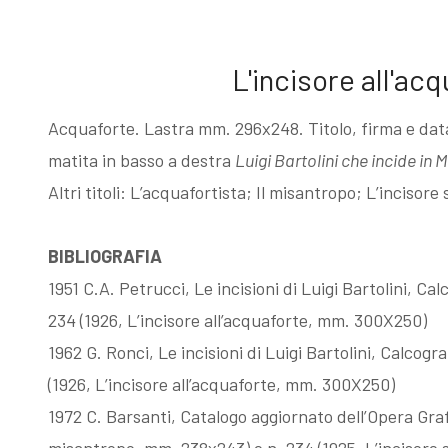
Esposizioni
Gli esemplari
L'incisore all'ac
dopo il 1963
unici o rari
Acquaforte. Lastra mm. 296x248. Titolo, firma e data
I Premi
Acqueforti di
matita in basso a destra
Luigi Bartolini che incide in
Altri titoli: L’acquafortista; Il misantropo; L’incisore s
L'enigma del
genere
BIBLIOGRAFIA
1951 C.A. Petrucci, Le incisioni di Luigi Bartolini, C
Martin
"biondo"
234 (1926, L’incisore all’acquaforte, mm. 300X250)
1962 G. Ronci, Le incisioni di Luigi Bartolini, Calcog
pescatore
Acqueforti di
(1926, L’incisore all’acquaforte, mm. 300X250)
1972 C. Barsanti, Catalogo aggiornato dell’Opera Grafi
Giovanni
genere "nero"