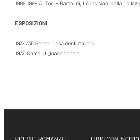
1998 1998 A. Tosi - Bartolini, Le incisioni della Colle
Fattori, la
Memorie su
ESPOSIZIONI
filigrana
Dino Campana
1934/35 Berna, Casa degli Italiani
1935 Roma, II Quadriennale
rivelatrice
POESIE, ROMANZI E
LIBRI CON INCISIO