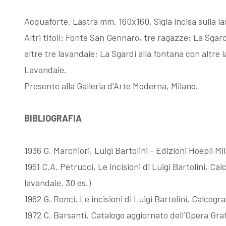
Esposizioni
Gli esemplari
Acquaforte. Lastra mm. 160x160. Sigla incisa sulla la
Altri titoli: Fonte San Gennaro, tre ragazze; La Sgar
dopo il 1963
unici o rari
altre tre lavandaie; La Sgardi alla fontana con altre 
Lavandaie.
I Premi
Acqueforti di
Presente alla Galleria d’Arte Moderna, Milano.
L'enigma del
genere
BIBLIOGRAFIA
Martin
"biondo"
1936 G. Marchiori, Luigi Bartolini - Edizioni Hoepli M
1951 C.A. Petrucci, Le incisioni di Luigi Bartolini, Ca
pescatore
Acqueforti di
lavandaie, 30 es.)
1962 G. Ronci, Le incisioni di Luigi Bartolini, Calcogr
Giovanni
genere "nero"
1972 C. Barsanti, Catalogo aggiornato dell’Opera Graf