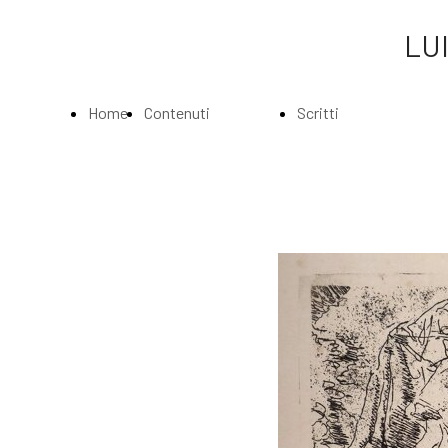
LUI
Home
Contenuti
Scritti
Page
Index
Index
La
Scritti di Luigi
Biografia
Bartolini
Musei e
Agli amatori
Gallerie
delle mie