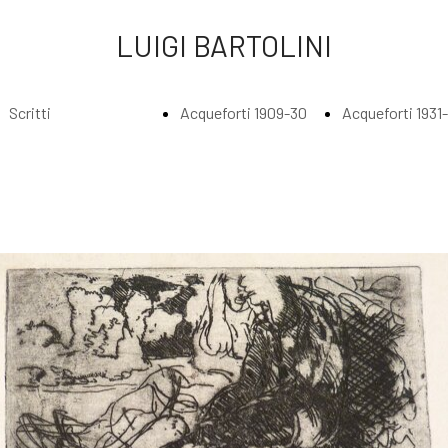
LUIGI BARTOLINI
Scritti
Acqueforti 1909-30
Acqueforti 1931
Index
Index
Index
Scritti di Luigi
Acqueforti
Acquefort
Bartolini
1909-1930
1931 - 193
Agli amatori
Borghesi in
Abbraccia
delle mie
riva al fiume
lungo il