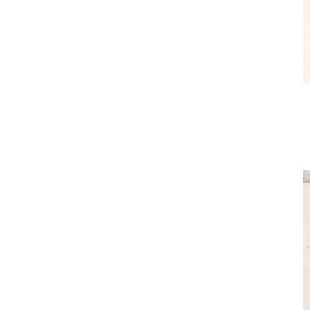
I Libri
Libri con
Incisioni
Originali
Esposizioni
fino al 1963