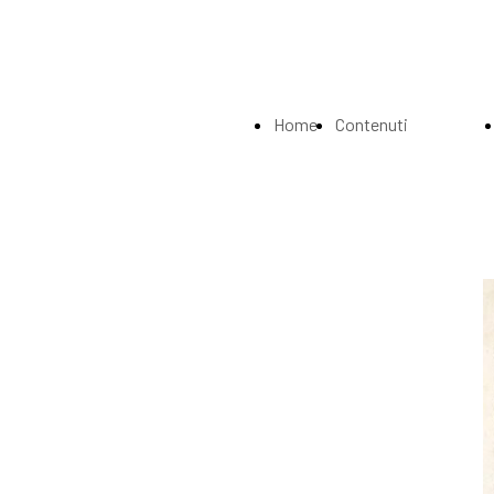
Home
Contenuti
Page
Index
La
Biografia
Musei e
Gallerie