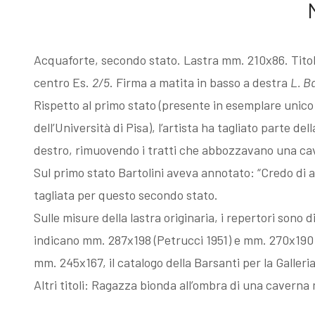
Esposizioni
Gli esemplari
Acquaforte, secondo stato. Lastra mm. 210x86. Titolo
dopo il 1963
unici o rari
centro Es.
2/5
. Firma a matita in basso a destra
L. Ba
Rispetto al primo stato (presente in esemplare unic
I Premi
Acqueforti di
dell’Università di Pisa), l’artista ha tagliato parte d
destro, rimuovendo i tratti che abbozzavano una cav
L'enigma del
genere
Sul primo stato Bartolini aveva annotato: “Credo di a
tagliata per questo secondo stato.
Martin
"biondo"
Sulle misure della lastra originaria, i repertori sono 
indicano mm. 287x198 (Petrucci 1951) e mm. 270x190 (
pescatore
Acqueforti di
mm. 245x167, il catalogo della Barsanti per la Galle
Altri titoli: Ragazza bionda all’ombra di una caverna
Giovanni
genere "nero"