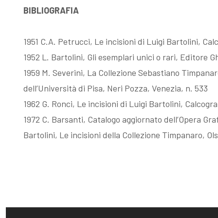
BIBLIOGRAFIA
Fattori, la
Memorie su
1951 C.A. Petrucci, Le incisioni di Luigi Bartolini, C
filigrana
Dino Campana
1952 L. Bartolini, Gli esemplari unici o rari, Editore
1959 M. Severini, La Collezione Sebastiano Timpanaro 
rivelatrice
dell’Università di Pisa, Neri Pozza, Venezia, n. 533
1962 G. Ronci, Le incisioni di Luigi Bartolini, Calcog
1972 C. Barsanti, Catalogo aggiornato dell’Opera Grafi
Bartolini, Le incisioni della Collezione Timpanaro, Ol