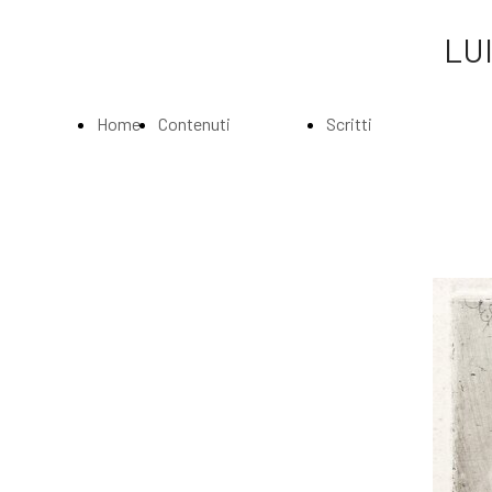
LUI
Home
Contenuti
Scritti
Page
Index
Index
La
Scritti di Luigi
Biografia
Bartolini
Musei e
Agli amatori
Gallerie
delle mie