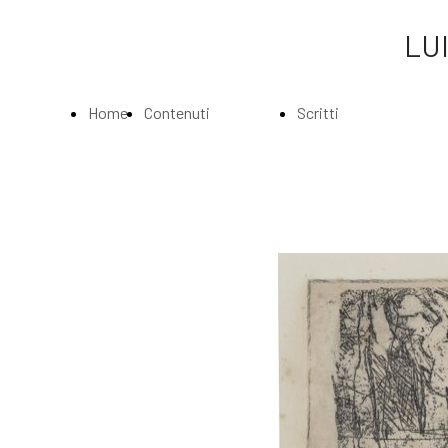
LUI
Home
Contenuti
Scritti
Page
Index
Index
La
Scritti di Luigi
Biografia
Bartolini
Musei e
Agli amatori
Gallerie
delle mie