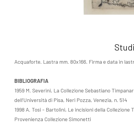
I Libri
acqueforti
Libri con
Sul "godere" le
Studi
Incisioni
mie acqueforti
Acquaforte. Lastra mm. 80x166. Firma e data in last
Originali
Ragionamento
BIBLIOGRAFIA
1959 M. Severini, La Collezione Sebastiano Timpanaro 
dell’Università di Pisa, Neri Pozza, Venezia, n. 514
Esposizioni
sopra le mie
1998 A. Tosi - Bartolini, Le incisioni della Collezione
Provenienza Collezione Simonetti
fino al 1963
acqueforti