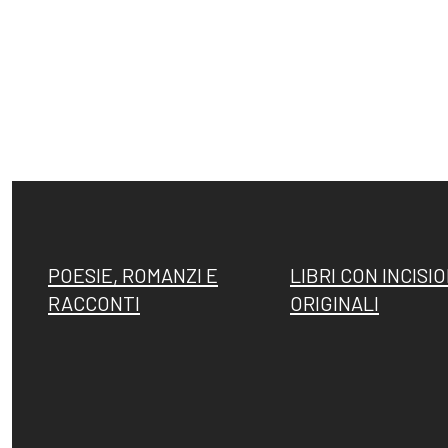
Esposizioni
Gli esemplari
dopo il 1963
unici o rari
I Premi
Acqueforti di
L'enigma del
genere
POESIE, ROMANZI E
LIBRI CON INCISIO
Martin
"biondo"
RACCONTI
ORIGINALI
pescatore
Acqueforti di
Giovanni
genere "nero"