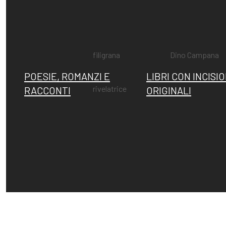
Fattori, la
Memorie su
filigrana
Dino Campana
POESIE, ROMANZI E
LIBRI CON INCISIO
rivelatrice
RACCONTI
ORIGINALI