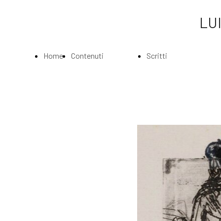
LUI
Home
Contenuti
Scritti
Page
Index
Index
La
Scritti di Luigi
Biografia
Bartolini
Musei e
Agli amatori
Gallerie
delle mie