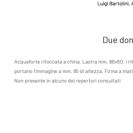
Luigi Bartolini,
Luigi Bartolini,
Esposizioni
Gli esemplari
dopo il 1963
unici o rari
Due don
I Premi
Acqueforti di
Acquaforte ritoccata a china. Lastra mm. 86x60, i rit
L'enigma del
genere
portano l’immagine a mm. 95 di altezza. Firma a mati
Non presente in alcuno dei repertori consultati
Martin
"biondo"
pescatore
Acqueforti di
Giovanni
genere "nero"