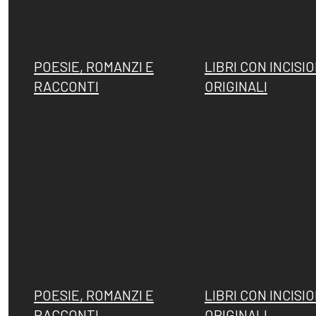
Fattori, la
Memorie su
POESIE, ROMANZI E
LIBRI CON INCISIO
filigrana
Dino Campana
RACCONTI
ORIGINALI
rivelatrice
POESIE, ROMANZI E
LIBRI CON INCISIO
RACCONTI
ORIGINALI