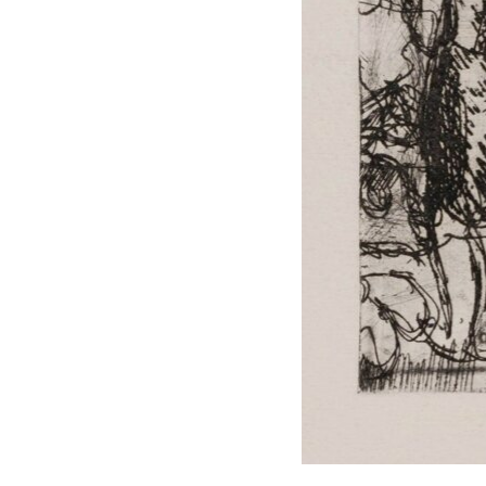
I Libri
acqueforti
Libri con
Sul "godere" le
Incisioni
mie acqueforti
Originali
Ragionamento
Esposizioni
sopra le mie
fino al 1963
acqueforti