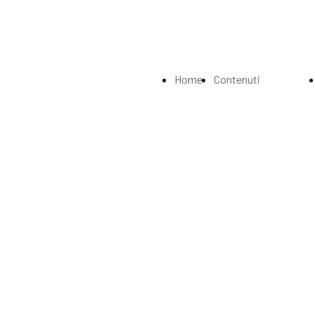
Home
Contenuti
Page
Index
La
Biografia
Musei e
Gallerie