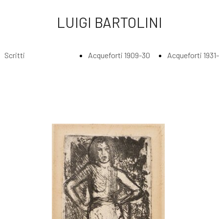
LUIGI BARTOLINI
Scritti
Acqueforti 1909-30
Acqueforti 1931
Index
Index
Index
Scritti di Luigi
Acqueforti
Acquefort
Bartolini
1909-1930
1931 - 193
Agli amatori
Borghesi in
Abbraccia
delle mie
riva al fiume
lungo il