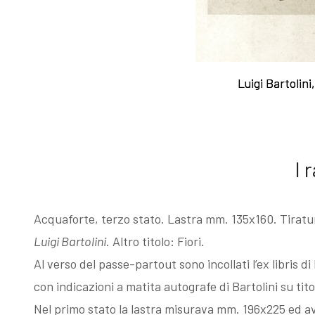
Esposizioni
Gli esemplari
dopo il 1963
unici o rari
Luigi Bartolini
Luigi Bartolini
I Premi
Acqueforti di
L'enigma del
genere
I 
Martin
"biondo"
Acquaforte, terzo stato. Lastra mm. 135x160. Tiratur
Luigi Bartolini
. Altro titolo: Fiori.
pescatore
Acqueforti di
Al verso del passe-partout sono incollati l’ex libris di
con indicazioni a matita autografe di Bartolini su tito
Giovanni
genere "nero"
Nel primo stato la lastra misurava mm. 196x225 ed av