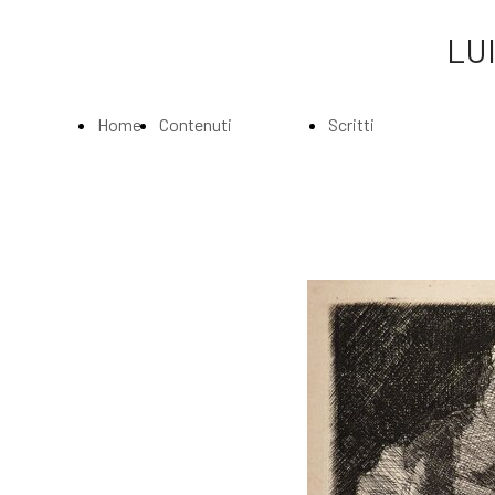
LUI
Home
Contenuti
Scritti
Page
Index
Index
La
Scritti di Luigi
Biografia
Bartolini
Musei e
Agli amatori
Gallerie
delle mie