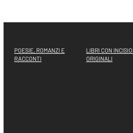
Fattori, la
Memorie su
filigrana
Dino Campana
POESIE, ROMANZI E
LIBRI CON INCISIO
rivelatrice
RACCONTI
ORIGINALI