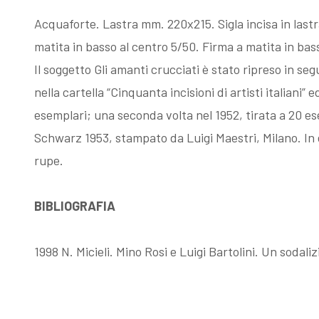
Esposizioni
Gli esemplari
Acquaforte. Lastra mm. 220x215. Sigla incisa in lastra
matita in basso al centro 5/50. Firma a matita in bas
dopo il 1963
unici o rari
Il soggetto Gli amanti crucciati è stato ripreso in seg
nella cartella “Cinquanta incisioni di artisti italiani”
I Premi
Acqueforti di
esemplari; una seconda volta nel 1952, tirata a 20 ese
Schwarz 1953, stampato da Luigi Maestri, Milano. In e
L'enigma del
genere
rupe.
BIBLIOGRAFIA
Martin
"biondo"
1998 N. Micieli. Mino Rosi e Luigi Bartolini. Un sodali
pescatore
Acqueforti di
Giovanni
genere "nero"