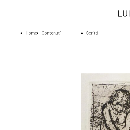
LUI
Home
Contenuti
Scritti
Page
Index
Index
La
Scritti di Luigi
Biografia
Bartolini
Musei e
Agli amatori
Gallerie
delle mie